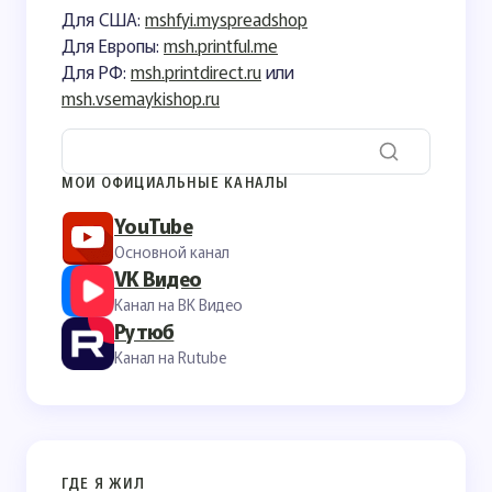
Для США:
mshfyi.myspreadshop
Для Европы:
msh.printful.me
Для РФ:
msh.printdirect.ru
или
msh.vsemaykishop.ru
МОИ ОФИЦИАЛЬНЫЕ КАНАЛЫ
YouTube
Основной канал
VK Видео
Канал на ВК Видео
Рутюб
Канал на Rutube
ГДЕ Я ЖИЛ