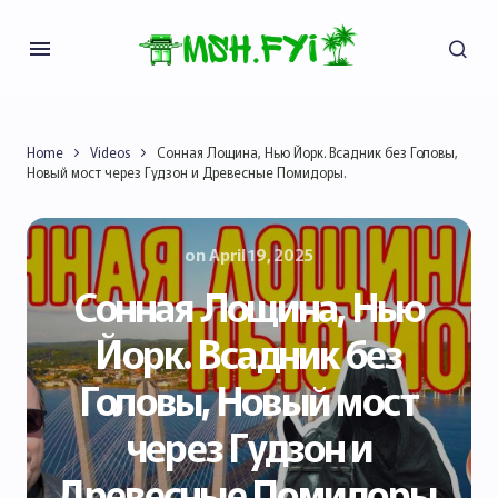
Home
Videos
Сонная Лощина, Нью Йорк. Всадник без Головы,
Новый мост через Гудзон и Древесные Помидоры.
on
April 19, 2025
Сонная Лощина, Нью
Йорк. Всадник без
Головы, Новый мост
через Гудзон и
Древесные Помидоры.