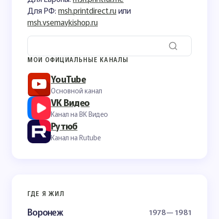
Для РФ:
msh.printdirect.ru
или
msh.vsemaykishop.ru
МОИ ОФИЦИАЛЬНЫЕ КАНАЛЫ
YouTube
Основной канал
VK Видео
Канал на ВК Видео
Рутюб
Канал на Rutube
ГДЕ Я ЖИЛ
Воронеж
1978— 1981