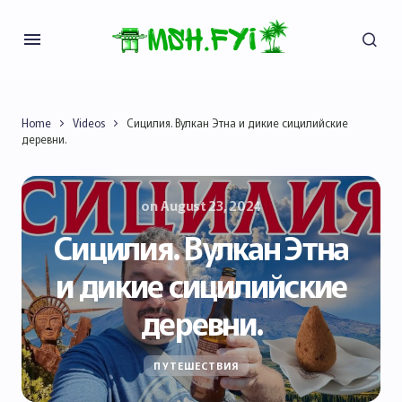
Home
Videos
Сицилия. Вулкан Этна и дикие сицилийские
деревни.
on
August 23, 2024
Сицилия. Вулкан Этна
и дикие сицилийские
деревни.
ПУТЕШЕСТВИЯ