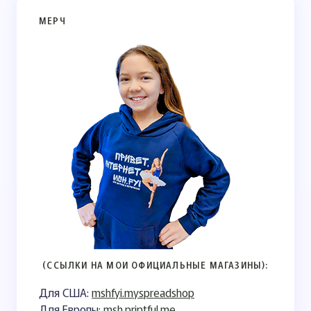
МЕРЧ
(ССЫЛКИ НА МОИ ОФИЦИАЛЬНЫЕ МАГАЗИНЫ):
Для США:
mshfyi.myspreadshop
Для Европы:
msh.printful.me