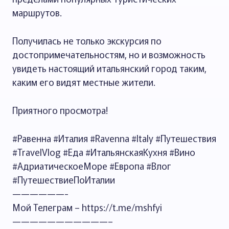
маршрутов.
Получилась не только экскурсия по
достопримечательностям, но и возможность
увидеть настоящий итальянский город таким,
каким его видят местные жители.
Приятного просмотра!
#Равенна #Италия #Ravenna #Italy #Путешествия
#TravelVlog #Еда #ИтальянскаяКухня #Вино
#АдриатическоеМоре #Европа #Влог
#ПутешествиеПоИталии
——————-
Мой Телеграм – https://t.me/mshfyi
———————————–