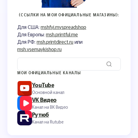
(ССЫЛКИ НА МОИ ОФИЦИАЛЬНЫЕ МАГАЗИНЫ):
Для США:
mshfyi.myspreadshop
Для Европы:
msh.printful.me
Для РФ:
msh.printdirect.ru
или
msh.vsemaykishop.ru
МОИ ОФИЦИАЛЬНЫЕ КАНАЛЫ
YouTube
Основной канал
VK Видео
Канал на ВК Видео
Рутюб
Канал на Rutube