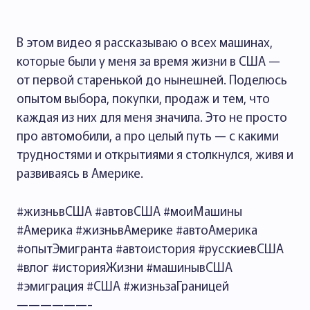
В этом видео я рассказываю о всех машинах,
которые были у меня за время жизни в США —
от первой старенькой до нынешней. Поделюсь
опытом выбора, покупки, продаж и тем, что
каждая из них для меня значила. Это не просто
про автомобили, а про целый путь — с какими
трудностями и открытиями я столкнулся, живя и
развиваясь в Америке.
#жизньвСША #автовСША #моиМашины
#Америка #жизньвАмерике #автоАмерика
#опытЭмигранта #автоистория #русскиевСША
#влог #историяЖизни #машинывСША
#эмиграция #США #жизньзаГраницей
——————-