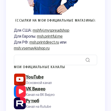
(ССЫЛКИ НА МОИ ОФИЦИАЛЬНЫЕ МАГАЗИНЫ):
Для США:
mshfyi.myspreadshop
Для Европы:
msh.printful.me
Для РФ:
msh.printdirect.ru
или
msh.vsemaykishop.ru
МОИ ОФИЦИАЛЬНЫЕ КАНАЛЫ
YouTube
Основной канал
VK Видео
Канал на ВК Видео
Рутюб
Канал на Rutube