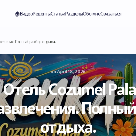
🏠︎
Видео
Рецепты
Статьи
Разделы
Обо мне
Связаться
влечения. Полный разбор отдыха.
on
April 18, 2026
 Отель Cozumel Pala
развлечения. Полный
отдыха.