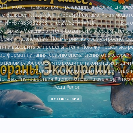
МП – может помочь при отравлении, аллергии, диарее,
те больше: https://clck.ru/3Sz5jv Реклама. Рекламодат
”, ИНН: 7453032363, erid: 2W5zFHRVYDF ————- В эт
курорте в Мексике в отеле Cozumel Palace: сам отель, 
урсии и развлечения. Посмотрим, как всё устроено, ск
ит ли выходить за пределы отеля. Покажу несколько р
ро формат питания, сравню впечатления от экскурсий
 в целом разберёмся, что входит в такой отдых и за чт
. Это та часть Мексики, которую видит большинство т
#отдых #путешествия #цены #отель #travelvlog #mexi
#еда #влог
ПУТЕШЕСТВИЯ