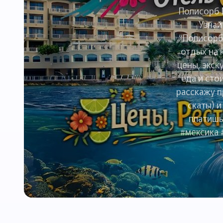
Полисорб 
Узнай
“Полисорб
отдых на 
цены, экск
еда и сто
расскажу п
скаты) и
платишь
#мексика 