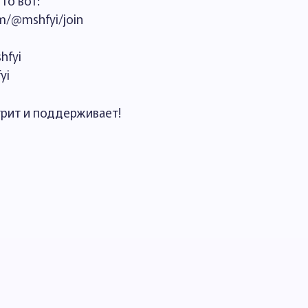
то вот:
m/@mshfyi/join
hfyi
yi
трит и поддерживает!