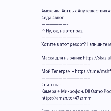
#мексика #отдых #путешествия #ц
#еда #влог
——————-
↑ Ну, ок, на этот раз.
—————————-
Хотите в этот резорт? Напишите мн
Маска для ныряния: https://skaz.a
———————————–
Мой Телеграм – https://t.me/mshf
———————————–
Снято на:
Камера + Микрофон: DJI Osmo Poc
https://amzn.to/47zrmmi
———————————–