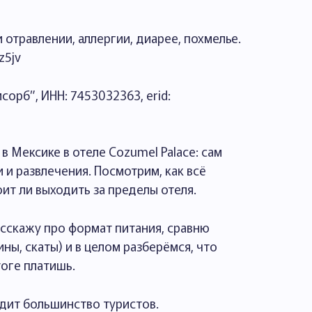
отравлении, аллергии, диарее, похмелье.
z5jv
орб”, ИНН: 7453032363, erid:
в Мексике в отеле Cozumel Palace: сам
и и развлечения. Посмотрим, как всё
оит ли выходить за пределы отеля.
асскажу про формат питания, сравню
ны, скаты) и в целом разберёмся, что
тоге платишь.
идит большинство туристов.