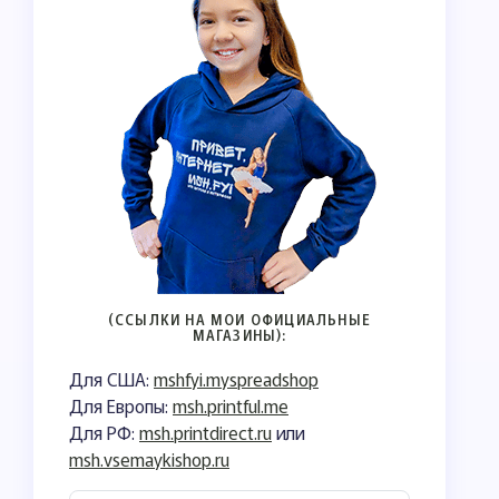
(ССЫЛКИ НА МОИ ОФИЦИАЛЬНЫЕ
МАГАЗИНЫ):
Для США:
mshfyi.myspreadshop
Для Европы:
msh.printful.me
Для РФ:
msh.printdirect.ru
или
msh.vsemaykishop.ru