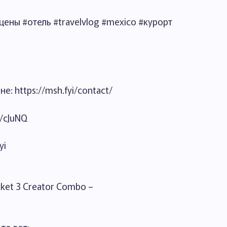
ены #отель #travelvlog #mexico #курорт
е: https://msh.fyi/contact/
l/cJuNQ
yi
ket 3 Creator Combo –