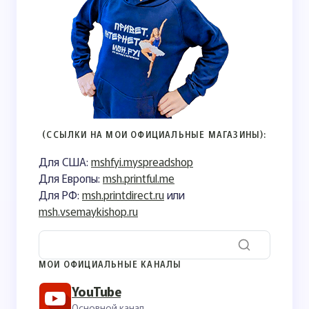
(ССЫЛКИ НА МОИ ОФИЦИАЛЬНЫЕ МАГАЗИНЫ):
Для США:
mshfyi.myspreadshop
Для Европы:
msh.printful.me
Для РФ:
msh.printdirect.ru
или
msh.vsemaykishop.ru
МОИ ОФИЦИАЛЬНЫЕ КАНАЛЫ
YouTube
Основной канал