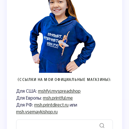
(ССЫЛКИ НА МОИ ОФИЦИАЛЬНЫЕ МАГАЗИНЫ):
Для США:
mshfyi.myspreadshop
Для Европы:
msh.printful.me
Для РФ:
msh.printdirect.ru
или
msh.vsemaykishop.ru