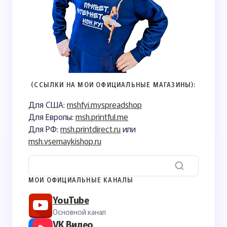
(ССЫЛКИ НА МОИ ОФИЦИАЛЬНЫЕ МАГАЗИНЫ):
Для США:
mshfyi.myspreadshop
Для Европы:
msh.printful.me
Для РФ:
msh.printdirect.ru
или
msh.vsemaykishop.ru
МОИ ОФИЦИАЛЬНЫЕ КАНАЛЫ
YouTube
Основной канал
VK Видео