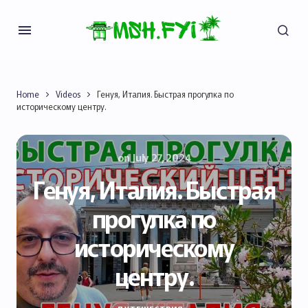
Home
Videos
Генуя, Италия. Быстрая прогулка по
историческому центру.
on
July 27, 2024
Генуя, Италия. Быстрая
прогулка по
историческому
центру.