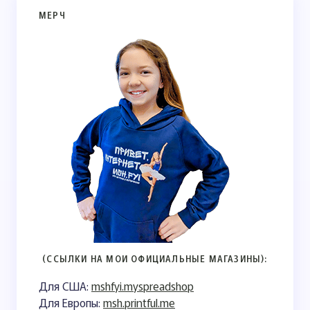
МЕРЧ
(ССЫЛКИ НА МОИ ОФИЦИАЛЬНЫЕ МАГАЗИНЫ):
Для США:
mshfyi.myspreadshop
Для Европы:
msh.printful.me