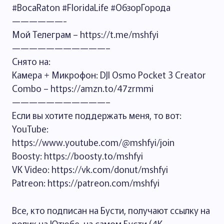
#BocaRaton #FloridaLife #ОбзорГорода
——————-
Мой Телеграм – https://t.me/mshfyi
———————————–
Снято на:
Камера + Микрофон: DJI Osmo Pocket 3 Creator
Combo – https://amzn.to/47zrmmi
———————————–
Если вы хотите поддержать меня, то вот:
YouTube:
https://www.youtube.com/@mshfyi/join
Boosty: https://boosty.to/mshfyi
VK Video: https://vk.com/donut/mshfyi
Patreon: https://patreon.com/mshfyi
Все, кто подписан на Бусти, получают ссылку на
ролик на Ютюбе, на самом Бусти (4К –