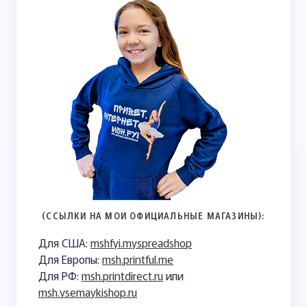
(ССЫЛКИ НА МОИ ОФИЦИАЛЬНЫЕ МАГАЗИНЫ):
Для США:
mshfyi.myspreadshop
Для Европы:
msh.printful.me
Для РФ:
msh.printdirect.ru
или
msh.vsemaykishop.ru