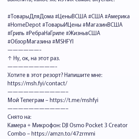
#ТоварыДляДома #ЦеныВСША #США #Америка
#HomeDepot #ТоварыИЦены #МагазинВСША
#Гриль #РебраНаГриле #ЖизньвСША
#ОбзорМагазина #MSHFYI
——————-
↑ Ну, ок, на этот раз.
—————————-
Хотите в этот резорт? Напишите мне:
https://msh.fyi/contact/
———————————–
Мой Телеграм – https://t.me/mshfyi
———————————–
Снято на:
Камера + Микрофон: DJI Osmo Pocket 3 Creator
Combo – https://amzn.to/47zrmmi