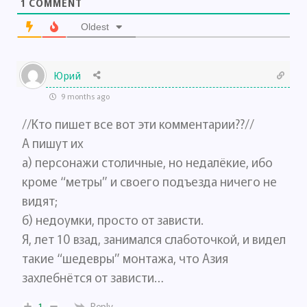
1
COMMENT
Oldest
Юрий
9 months ago
//Кто пишет все вот эти комментарии??//
А пишут их
а) персонажи столичные, но недалёкие, ибо
кроме “метры” и своего подъезда ничего не
видят;
б) недоумки, просто от зависти.
Я, лет 10 взад, занимался слаботочкой, и видел
такие “шедевры” монтажа, что Азия
захлебнётся от зависти…
Reply
1