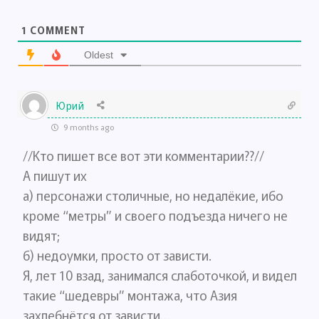
1
COMMENT
Oldest
Юрий
9 months ago
//Кто пишет все вот эти комментарии??//
А пишут их
а) персонажи столичные, но недалёкие, ибо
кроме “метры” и своего подъезда ничего не
видят;
б) недоумки, просто от зависти.
Я, лет 10 взад, занимался слаботочкой, и видел
такие “шедевры” монтажа, что Азия
захлебнётся от зависти…