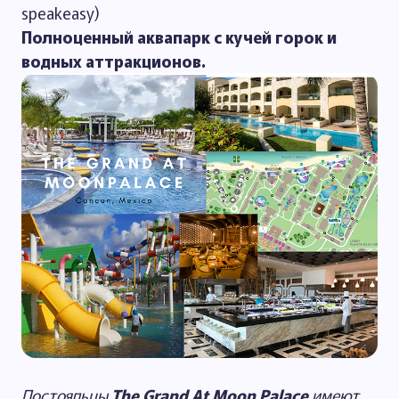
speakeasy)
Полноценный аквапарк с кучей горок и
водных аттракционов.
Постояльцы
The Grand At Moon Palace
имеют