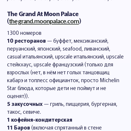
The Grand At Moon Palace
(
thegrand.moonpalace.com
)
1300 номеров
10 ресторанов
— буффет, мексиканский,
перуанский, японский, seafood, ливанский,
casual итальянский, upscale итальянский, upscale
стейкхаус, upscale французский (только для
взрослых (нет, в нём нет голых танцовщиц
кабарэ и топлесс официанток, просто Michelin
Star блюда, которые дети не поймут и не
оценят)).
5 закусочных
— гриль, пиццерия, бургерная,
такос, севиче.
1 кофейня-кондитерская
11 Баров
(включая спрятанный в стене